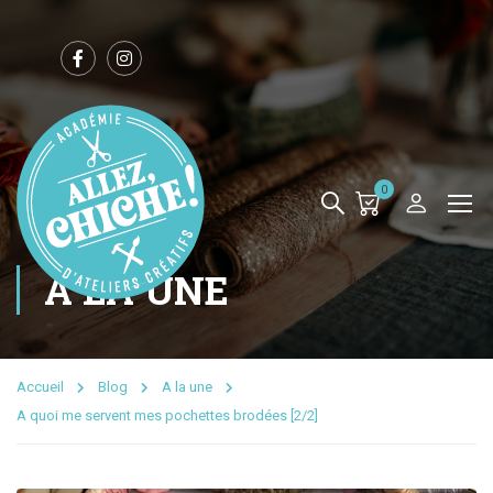
0
A LA UNE
Accueil
Blog
A la une
A quoi me servent mes pochettes brodées [2/2]