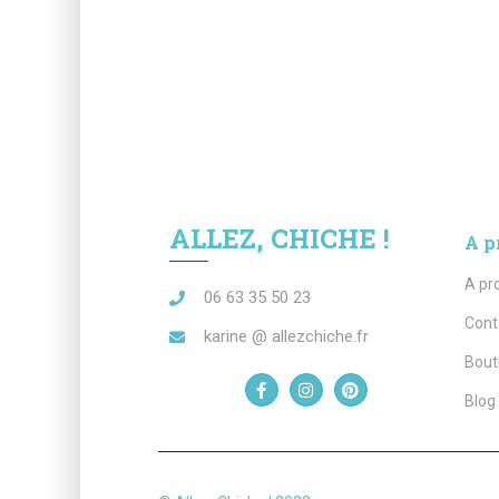
ALLEZ, CHICHE !
A p
A pr
06 63 35 50 23
Cont
karine @ allezchiche.fr
Bout
Blog