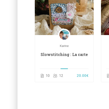
ne
Karine
un étui à
Slowstitching : La carte
en cuir
35.00€
10
12
20.00€