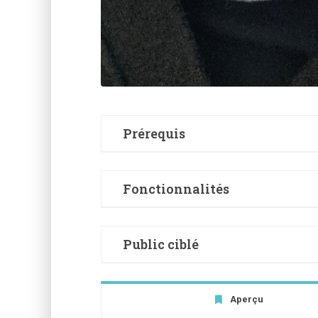
Prérequis
aucun
Fonctionnalités
Apprendre à reporter un motif sur du 
Public ciblé
Apprendre à mettre un motif en relief
Débutant·e
Apprendre à teindre au chiffon
Aperçu