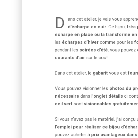
Apprendre à teindre au tampon
D
ans cet atelier, je vais vous appre
d’écharpe en cuir
. Ce bijou,
très 
écharpe en place ou la transforme en
les
écharpes d’hiver
comme pour les
f
pendant les
soirées d’été
, vous pouvez 
courants d’air
sur le cou!
Dans cet atelier, le
gabarit
vous est
four
Vous pouvez visionner les
photos du pr
nécessaire
dans l’
onglet détails
ci contr
oeil vert
sont
visionnables gratuiteme
Si vous n’avez pas le matériel, j’ai conçu
l’emploi
pour réaliser ce bijou d’écha
pouvez acheter à
prix avantageux dans 