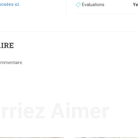
osées ici
.
Evaluations
Ye
IRE
ommentaire.
rriez Aimer