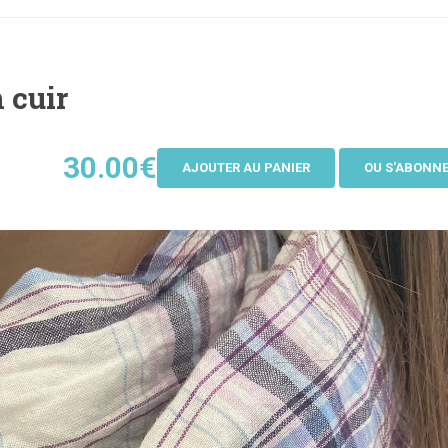
 cuir
30.00€
AJOUTER AU PANIER
OU S'ABONN