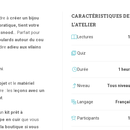
CARACTÉRISTIQUES DE
ndre à
créer un bijou
L'ATELIER
pratique,
tient votre
 snood.
.. Parfait pour
Lectures
1
oulards autour du cou
dire
adieu aux vilains
Quiz
ni
.
Durée
1 heu
ojet
et le
matériel
Niveau
Tous nivea
e : les l
eçons avec un
nt
.
Langage
França
 un
kit
prêt à
Participants
1
rpe en cuir
que vous
la boutique si vous