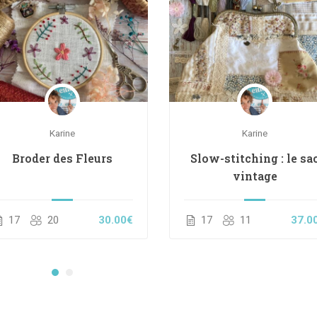
Karine
Karine
Broder des Fleurs
Slow-stitching : le sa
vintage
17
20
30.00€
17
11
37.0