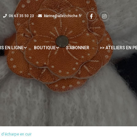
06 63 35 50 23
karine@allezchiche.fr
RS EN LIGNE
BOUTIQUE
S’ABONNER
>> ATELIERS EN 
 d’écharpe en cuir