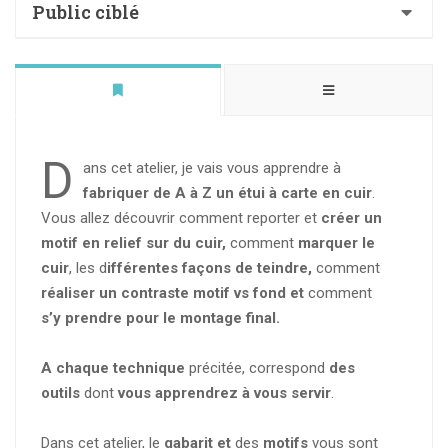
Public ciblé
Apprendre à mettre un motif en relief
Débutant·e
Apprendre à marquer le cuir
Apprendre à teindre au chiffon
D
ans cet atelier, je vais vous apprendre à
Apprendre à teindre au tampon
fabriquer de A à Z un étui à carte en cu
ir
.
apprendre à perforer le cuir
Vous allez découvrir comment reporter et
créer un
motif en relief sur du cuir,
comment
marquer le
apprendre à monter un accessoire en cuir
cuir
, les d
ifférentes façons de teindre,
comment
réaliser un contraste motif vs fond et
comment
s’y prendre pour le montage final.
A chaque technique
précitée, correspond
des
outils
dont
vous apprendrez à vous servir
.
Dans cet atelier, le
gabarit et
des
motifs
vous sont