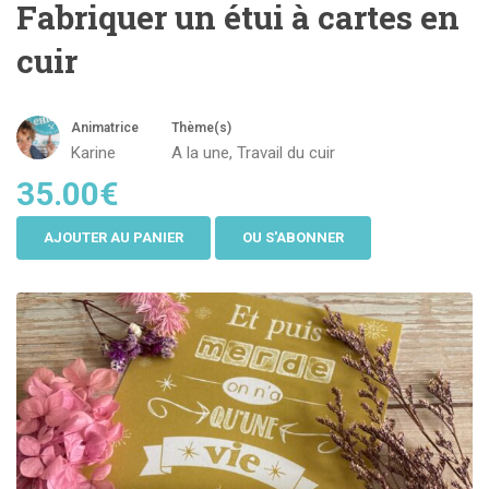
Fabriquer un étui à cartes en
cuir
Animatrice
Thème(s)
Karine
A la une
,
Travail du cuir
35.00€
AJOUTER AU PANIER
OU S'ABONNER