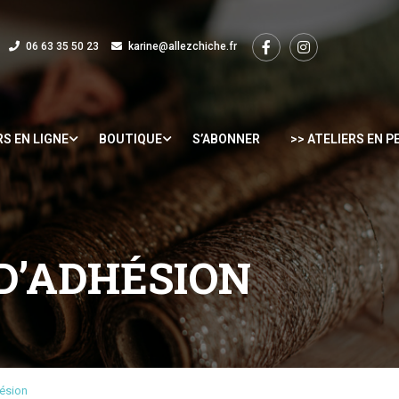
06 63 35 50 23
karine@allezchiche.fr
RS EN LIGNE
BOUTIQUE
S’ABONNER
>> ATELIERS EN 
D’ADHÉSION
ésion