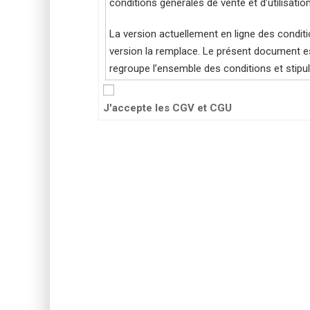
conditions générales de vente et d’utilisation
La version actuellement en ligne des conditio
version la remplace. Le présent document est
regroupe l’ensemble des conditions et stipula
PRÉAMBULE :
J'accepte les CGV et CGU
Les présentes conditions générales s’appliqu
ALLEZ, CHICHE ! - propriétaire du site e-co
situé au 477 rue du Champ Menou 74200 All
fondatrice madame Karine Saunier.
Ci-après « la Société »
Et
Toute personne physique agissant à titre par
https://www.academie.allezchiche.fr ou l’ap