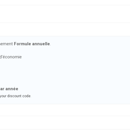
nnement
Formule annuelle
.
 d'économie
par année
 your discount code
.