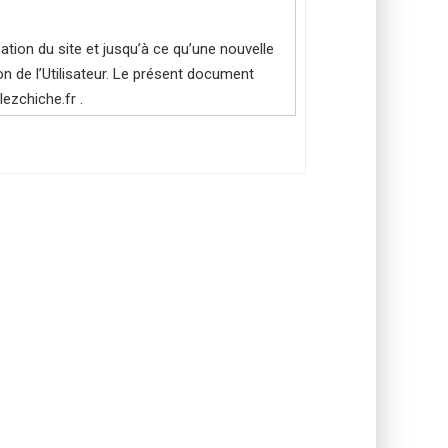
sation du site et jusqu’à ce qu’une nouvelle
n de l’Utilisateur. Le présent document
ezchiche.fr .
.fr – Auto-entreprise dont le siège est
iers de la Haute-Savoie et ayant pour
ectuant un achat via le site internet